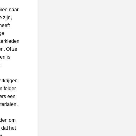
mee naar 
zijn, 
eeft 
e 
erkleden 
. Of ze 
n is 
. 
rkrijgen 
 folder 
ers een 
erialen, 
den om 
dat het 
 