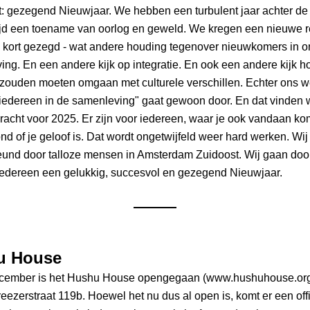
t: gezegend Nieuwjaar. We hebben een turbulent jaar achter de 
jd een toename van oorlog en geweld. We kregen een nieuwe re
- kort gezegd - wat andere houding tegenover nieuwkomers in o
ng. En een andere kijk op integratie. En ook een andere kijk ho
zouden moeten omgaan met culturele verschillen. Echter ons wer
 iedereen in de samenleving" gaat gewoon door. En dat vinden 
acht voor 2025. Er zijn voor iedereen, waar je ook vandaan komt
nd of je geloof is. Dat wordt ongetwijfeld weer hard werken. Wij
eund door talloze mensen in Amsterdam Zuidoost. Wij gaan door
edereen een gelukkig, succesvol en gezegend Nieuwjaar.
u House
cember is het Hushu House opengegaan (www.hushuhouse.org).
reezerstraat 119b. Hoewel het nu dus al open is, komt er een offi