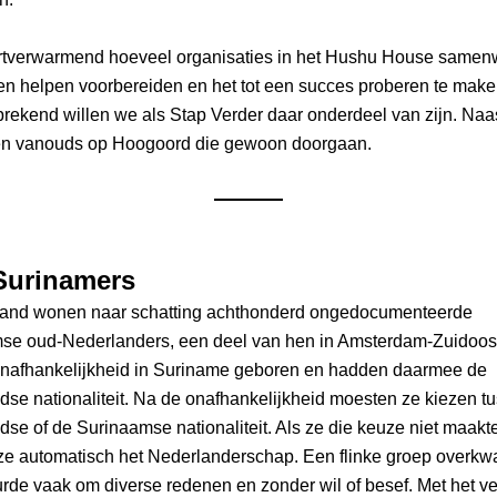
artverwarmend hoeveel organisaties in het Hushu House samenw
n helpen voorbereiden en het tot een succes proberen te maken
rekend willen we als Stap Verder daar onderdeel van zijn. Naas
iten vanouds op Hoogoord die gewoon doorgaan.
Surinamers
land wonen naar schatting achthonderd ongedocumenteerde 
se oud-Nederlanders, een deel van hen in Amsterdam-Zuidoost. 
onafhankelijkheid in Suriname geboren en hadden daarmee de 
se nationaliteit. Na de onafhankelijkheid moesten ze kiezen tu
se of de Surinaamse nationaliteit. Als ze die keuze niet maakte
ze automatisch het Nederlanderschap. Een flinke groep overkwam
rde vaak om diverse redenen en zonder wil of besef. Met het ver