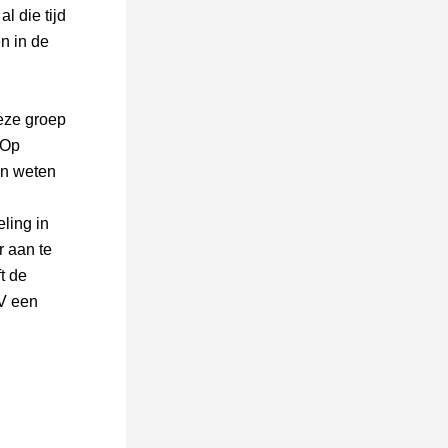
l die tijd 
 in de 
ze groep 
Op 
n weten 
ing in 
 aan te 
 de 
V een 