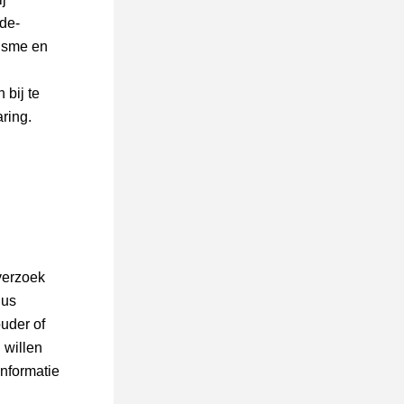
de-
isme en 
bij te 
aring.
erzoek 
us 
der of 
willen 
nformatie 