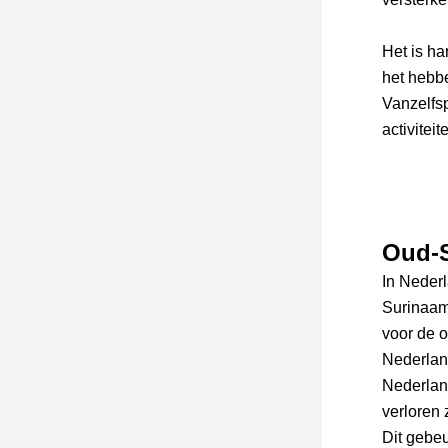
Het is h
het hebbe
Vanzelfsp
activite
Oud-
In Neder
Surinaam
voor de 
Nederland
Nederland
verloren 
Dit gebeu