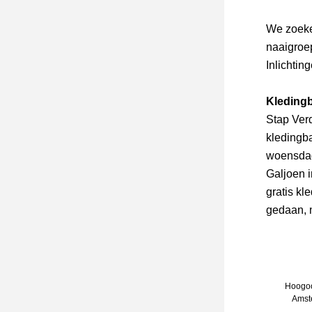
We zoek
naaigroep
Inlichtin
Kledingb
Stap Verd
kledingba
woensdag
Galjoen i
gratis kl
gedaan, m
Hoogoo
Amst