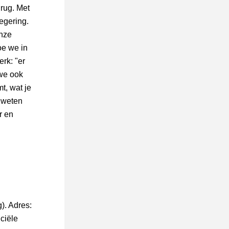
rug. Met 
gering. 
nze 
e we in 
k: "er 
we ook 
, wat je 
 weten 
 en 
 Adres: 
ciële 