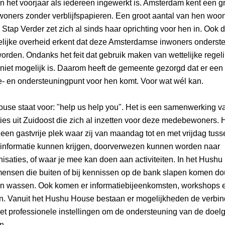
n het voorjaar als iedereen ingewerkt is. Amsterdam kent een gr
woners zonder verblijfspapieren. Een groot aantal van hen woont
 Stap Verder zet zich al sinds haar oprichting voor hen in. Ook d
lijke overheid erkent dat deze Amsterdamse inwoners onderste
rden. Ondanks het feit dat gebruik maken van wettelijke regeli
niet mogelijk is. Daarom heeft de gemeente gezorgd dat er een s
e- en ondersteuningpunt voor hen komt. Voor wat wél kan. 
se staat voor: "help us help you". Het is een samenwerking va
ies uit Zuidoost die zich al inzetten voor deze medebewoners. 
een gastvrije plek waar zij van maandag tot en met vrijdag tuss
 informatie kunnen krijgen, doorverwezen kunnen worden naar 
isaties, of waar je mee kan doen aan activiteiten. In het Hushu
ensen die buiten of bij kennissen op de bank slapen komen dou
en wassen. Ook komen er informatiebijeenkomsten, workshops e
n. Vanuit het Hushu House bestaan er mogelijkheden de verbind
t professionele instellingen om de ondersteuning van de doelgr
n.