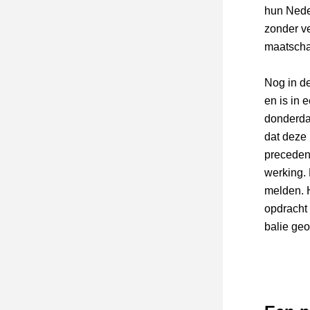
hun Nederl
zonder ve
maatscha
Nog in d
en is in 
donderdag
dat deze 
precedent
werking. 
melden. H
opdracht
balie ge