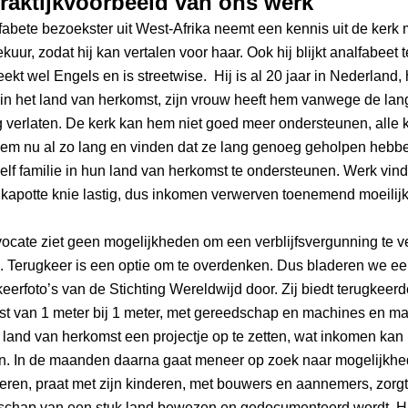
raktijkvoorbeeld van ons werk
abete bezoekster uit West-Afrika neemt een kennis uit de kerk 
uur, zodat hij kan vertalen voor haar. Ook hij blijkt analfabeet te 
ekt wel Engels en is streetwise.  Hij is al 20 jaar in Nederland, h
in het land van herkomst, zijn vrouw heeft hem vanwege de lang
 verlaten. De kerk kan hem niet goed meer ondersteunen, alle k
em nu al zo lang en vinden dat ze lang genoeg geholpen hebben
lf familie in hun land van herkomst te ondersteunen. Werk vinde
kapotte knie lastig, dus inkomen verwerven toenemend moeilijk
cate ziet geen mogelijkheden om een verblijfsvergunning te ve
 Terugkeer is een optie om te overdenken. Dus bladeren we een
keerfoto’s van de Stichting Wereldwijd door. Zij biedt terugkeerd
st van 1 meter bij 1 meter, met gereedschap en machines en mat
 land van herkomst een projectje op te zetten, wat inkomen kan 
n. In de maanden daarna gaat meneer op zoek naar mogelijkhe
keren, praat met zijn kinderen, met bouwers en aannemers, zorgt 
schap van een stuk land bewezen en gedocumenteerd wordt. Hij