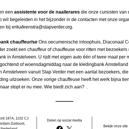
en een
 assistente voor de naailerares
 die onze cursisten van 
 wil begeleiden in het bijzonder in de contacten met onze organi
gen bij erikafeenstra@stapverder.org. 
ank chauffeur/se
 Ons oecumenische inloophuis, Diaconaal C
er zoekt een chauffeur of chauffeuse voor ritten met bezoekers 
nk in Amstelveen. U rijdt met eigen auto één of twee maal per 
ochtend of woensdagmiddag naar de kledingbank Amstelland 
n Amstelveen vanuit Stap Verder met een aantal bezoekers, die 
eding uitzoeken. Onze vorige chauffeuse heeft het werk bijna tien 
aar stopt er nu mee. Wie biedt zich aan?
.
rd 187A, 1102 CJ 
Delen op social media
erdam-Zuidoost, 
Bekijk onze site
Nederland