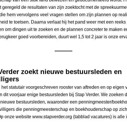
t geregeld de resultaten van zijn zoektocht met de spreekuurme
die hem vervolgens veel vragen stellen om zijn plannen op real
eid te toetsen. Daarna verlaat hij het pand weer met een reeks 
n om dingen uit te zoeken en de plannen concreter te maken en 
Terugkeer goed voorbereiden, duurt wel 1,5 tot 2 jaar is onze erv
Verder zoekt nieuwe bestuursleden en 
lligers
et statutair voorgeschreven rooster van aftreden en op eigen v
n dit voorjaar enige bestuursleden bij Stap Verder. We zoeken d
 nieuwe bestuursleden, waaronder een penningmeester/boekhou
willigers die penningmeesterschap en boekhouderschap op zich 
 onze website www.stapverder.org (tabblad vacatures) is alle i
 