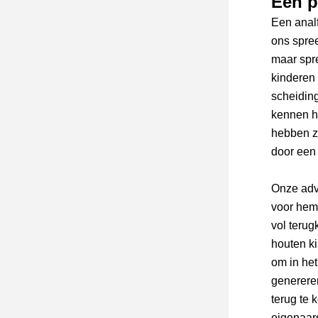
Een p
Een analf
ons spreek
maar spre
kinderen 
scheiding
kennen h
hebben ze
door een 
Onze advo
voor hem.
vol terug
houten ki
om in het
generere
terug te 
eigenaar