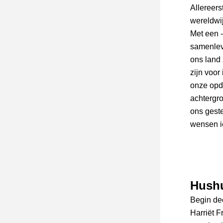
Allereers
wereldwi
Met een 
samenlevi
ons land 
zijn voor
onze opdr
achtergro
ons gest
wensen i
Hush
Begin de
Harriët F