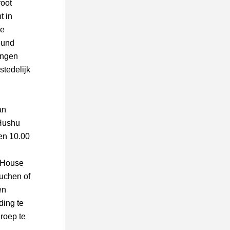
oot 
 in 
e 
und 
ngen 
tedelijk 
n 
Hushu 
en 10.00 
 House 
chen of 
n 
ing te 
oep te 