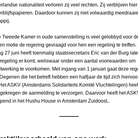
andse nationaliteit verloren zij veel rechten. Zij verblijven hier a
rblijfspapieren. Daardoor kunnen zij niet volwaardig meedraaien
ppij. 
e Tweede Kamer in oude samenstelling is veel gelobbyd voor de
een motie de regering gevraagd voor hen een regeling te treffen. 
 27 juni heeft toenmalig staatssecretaris Eric van der Burg late
regeling er komt, weliswaar onder een aantal voorwaarden om 
werking te voorkomen. Met ingang van 1 januari gaat deze regel
Degenen die het betreft hebben een halfjaar de tijd zich hiervoor
et ASKV (Amsterdams Solidariteits Komité Vluchtelingen) heeft
 gekregen de aanmelding te verzorgen. Daarvoor heeft het ASK
opend in het Hushu House in Amsterdam Zuidoost..