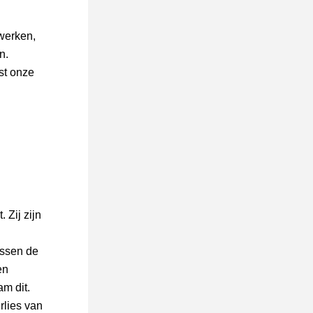
erken, 
. 
t onze 
Zij zijn 
ssen de 
n 
 dit. 
lies van 