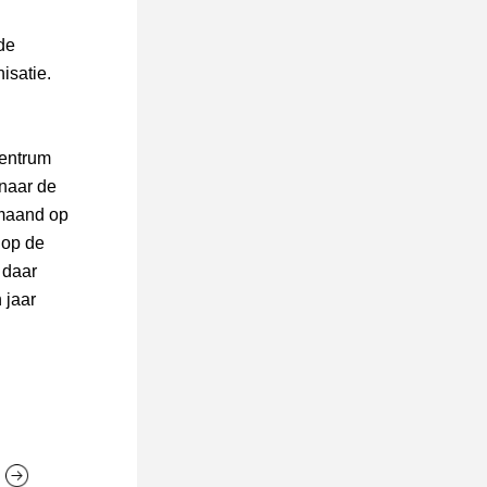
de 
satie. 
entrum 
naar de 
maand op 
op de 
daar 
jaar 