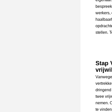
bespreek
werkers, 
haalbaarh
opdrachte
stellen. 
Stap 
vrijwi
Vanwege h
vertrekke
dringend
twee vrij
nemen. Op
te vinden