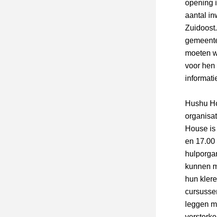
opening i
aantal in
Zuidoost.
gemeente
moeten wo
voor hen 
informati
Hushu Hou
organisat
House is 
en 17.00
hulporgan
kunnen m
hun kler
cursusse
leggen me
versterke